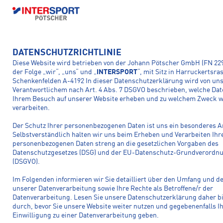
DE
DATENSCHUTZRICHTLINIE
© 2026 Copyright INTERSPORT Pötscher, All rights reserved.
Developed by
LEISTUNGEN
Diese Website wird betrieben von der Johann Pötscher GmbH (FN 229
FlexMade
VEREINSSHOP
der Folge „wir“, „uns“ und „
INTERSPORT
“, mit Sitz in Harruckertsra
Impressum
Datenschutz
AGB
AGB Ski-Saisonmiete
VERLEIH
Spezielle Geschäftsbedingungen
Teilnahmebedingungen
Bikeservice
Bikeleasing
Schenkenfelden A-4192 In dieser Datenschutzerklärung wird von uns
Barrierefreiheitserklärung
ÜBER UNS
Verantwortlichem nach Art. 4 Abs. 7 DSGVO beschrieben, welche Dat
REFURBISHED
Skiverleih
Bikeverleih
Ihrem Besuch auf unserer Website erheben und zu welchem Zweck w
Ski- und Snowboardservice
KARRIERE
verarbeiten.
SHOPS
Refurbished Bikes
Refurbished Ski
ONLINESHOP
KONTAKT
Jobs
Lehre
Der Schutz Ihrer personenbezogenen Daten ist uns ein besonderes A
Rohrbach
Urfahr
Selbstverständlich halten wir uns beim Erheben und Verarbeiten Ihr
intersport-poetscher@intersport-poetscher.at
personenbezogenen Daten streng an die gesetzlichen Vorgaben des
Datenschutzgesetzes (DSG) und der EU-Datenschutz-Grundverordn
Hochficht
Freistadt
(DSGVO).
Ottensheim
Mauthausen
Im Folgenden informieren wir Sie detailliert über den Umfang und 
unserer Datenverarbeitung sowie Ihre Rechte als Betroffene/r der
Datenverarbeitung. Lesen Sie unsere Datenschutzerklärung daher b
durch, bevor Sie unsere Website weiter nutzen und gegebenenfalls I
Einwilligung zu einer Datenverarbeitung geben.