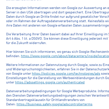
Die erzeugten Informationen werden von Google zur Auswertung an 
Server in den USA übertragen und dort gespeichert. Eine Übertragu
Daten durch Google an Dritte findet nur aufgrund gesetzlicher Vorsch
oder im Rahmen der Auftragsdatenverarbeitung statt. Keinesfalls wi
ihre Daten mit anderen von Google erfassten Daten zusammenbringe
Die Verarbeitung Ihrer Daten basiert dabei auf Ihrer Einwilligung im
Art 6 Abs. 1 lit. a DSGVO. Sie können diese Einwilligung jederzeit mi
für die Zukunft widerrufen.
Hier können Sie sich informieren, wo genau sich Google-Rechenzent
befinden:
https://www.google.com/about/datacenters/inside/locatio
Weitere Informationen zur Datennutzung durch Google, sowie zu Ein
und Widerspruchsmöglichkeiten, erfahren Sie in der Datenschutzer
von Google unter
https://policies.google.com/technologies/ads
sowie
Einstellungen für die Darstellung von Werbeeinblendungen durch Go
unter
https://adssettings.google.com/authenticated
Datenverarbeitungsbedingungen für Google Werbeprodukte: Informa
den Diensten Datenverarbeitungsbedingungen zwischen Verantwort
Standardvertragsklauseln für Drittlandtransfers von
Daten:
https://business.safety.google/adscontrollerterms