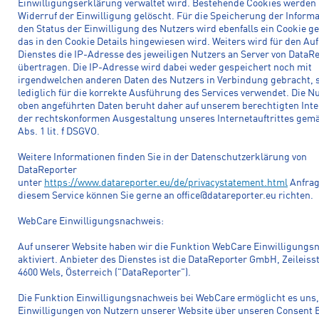
Einwilligungserklärung verwaltet wird. Bestehende Cookies werden
Widerruf der Einwilligung gelöscht. Für die Speicherung der Inform
den Status der Einwilligung des Nutzers wird ebenfalls ein Cookie ge
das in den Cookie Details hingewiesen wird. Weiters wird für den Auf
Dienstes die IP-Adresse des jeweiligen Nutzers an Server von DataR
übertragen. Die IP-Adresse wird dabei weder gespeichert noch mit
irgendwelchen anderen Daten des Nutzers in Verbindung gebracht, s
lediglich für die korrekte Ausführung des Services verwendet. Die N
oben angeführten Daten beruht daher auf unserem berechtigten Inte
der rechtskonformen Ausgestaltung unseres Internetauftrittes gemä
Abs. 1 lit. f DSGVO.
Weitere Informationen finden Sie in der Datenschutzerklärung von
DataReporter
unter
https://www.datareporter.eu/de/privacystatement.html
Anfrag
diesem Service können Sie gerne an office@datareporter.eu richten.
WebCare Einwilligungsnachweis:
Auf unserer Website haben wir die Funktion WebCare Einwilligungs
aktiviert. Anbieter des Dienstes ist die DataReporter GmbH, Zeileiss
4600 Wels, Österreich ("DataReporter").
Die Funktion Einwilligungsnachweis bei WebCare ermöglicht es uns
Einwilligungen von Nutzern unserer Website über unseren Consent 