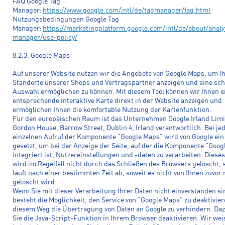
FAQ Google Tag
Manager:
https://www.google.com/intl/de/tagmanager/faq.html
Nutzungsbedingungen Google Tag
Manager:
https://marketingplatform.google.com/intl/de/about/analy
manager/use-policy/
8.2.3. Google Maps
Auf unserer Website nutzen wir die Angebote von Google Maps, um I
Standorte unserer Shops und Vertragspartner anzeigen und eine sch
Auswahl ermöglichen zu können. Mit diesem Tool können wir Ihnen e
entsprechende interaktive Karte direkt in der Website anzeigen und
ermöglichen Ihnen die komfortable Nutzung der Kartenfunktion.
Für den europäischen Raum ist das Unternehmen Google Irland Limi
Gordon House, Barrow Street, Dublin 4, Irland verantwortlich. Bei j
einzelnen Aufruf der Komponente "Google Maps" wird von Google ein
gesetzt, um bei der Anzeige der Seite, auf der die Komponente "Goo
integriert ist, Nutzereinstellungen und -daten zu verarbeiten. Diese
wird im Regelfall nicht durch das Schließen des Browsers gelöscht,
läuft nach einer bestimmten Zeit ab, soweit es nicht von Ihnen zuvor
gelöscht wird.
Wenn Sie mit dieser Verarbeitung Ihrer Daten nicht einverstanden si
besteht die Möglichkeit, den Service von "Google Maps" zu deaktivier
diesem Weg die Übertragung von Daten an Google zu verhindern. D
Sie die Java-Script-Funktion in Ihrem Browser deaktivieren. Wir wei