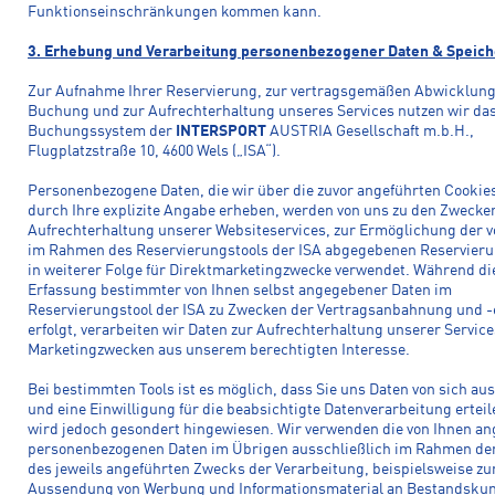
Funktionseinschränkungen kommen kann.
3. Erhebung und Verarbeitung personenbezogener Daten & Speic
Zur Aufnahme Ihrer Reservierung, zur vertragsgemäßen Abwicklung
Buchung und zur Aufrechterhaltung unseres Services nutzen wir da
Buchungssystem der
INTERSPORT
AUSTRIA Gesellschaft m.b.H.,
Flugplatzstraße 10, 4600 Wels („ISA“).
Personenbezogene Daten, die wir über die zuvor angeführten Cookie
durch Ihre explizite Angabe erheben, werden von uns zu den Zwecke
Aufrechterhaltung unserer Websiteservices, zur Ermöglichung der v
im Rahmen des Reservierungstools der ISA abgegebenen Reservier
in weiterer Folge für Direktmarketingzwecke verwendet. Während di
Erfassung bestimmter von Ihnen selbst angegebener Daten im
Reservierungstool der ISA zu Zwecken der Vertragsanbahnung und -
erfolgt, verarbeiten wir Daten zur Aufrechterhaltung unserer Servic
Marketingzwecken aus unserem berechtigten Interesse.
Bei bestimmten Tools ist es möglich, dass Sie uns Daten von sich aus
und eine Einwilligung für die beabsichtigte Datenverarbeitung erteil
wird jedoch gesondert hingewiesen. Wir verwenden die von Ihnen a
personenbezogenen Daten im Übrigen ausschließlich im Rahmen der
des jeweils angeführten Zwecks der Verarbeitung, beispielsweise zu
Aussendung von Werbung und Informationsmaterial an Bestandsku