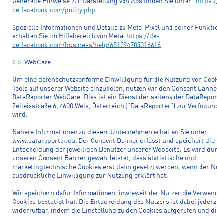
Generelle Hinweise zur Darstellung von Ads finden Sie unter:
https:/
de.facebook.com/policy.php
Spezielle Informationen und Details zu Meta-Pixel und seiner Funkt
erhalten Sie im Hilfebereich von Meta:
https://de-
de.facebook.com/business/help/651294705016616
8.6. WebCare
Um eine datenschutzkonforme Einwilligung für die Nutzung von Coo
Tools auf unserer Website einzuholen, nutzen wir den Consent Banne
DataReporter WebCare. Dies ist ein Dienst der seitens der DataRepo
Zeileisstraße 6, 4600 Wels, Österreich ("DataReporter") zur Verfügung
wird.
Nähere Informationen zu diesem Unternehmen erhalten Sie unter
www.datareporter.eu. Der Consent Banner erfasst und speichert die
Entscheidung der jeweiligen Benutzer unserer Webseite. Es wird du
unseren Consent Banner gewährleistet, dass statistische und
marketingtechnische Cookies erst dann gesetzt werden, wenn der Nu
ausdrückliche Einwilligung zur Nutzung erklärt hat.
Wir speichern dafür Informationen, inwieweit der Nutzer die Verwen
Cookies bestätigt hat. Die Entscheidung des Nutzers ist dabei jederz
widerrufbar, indem die Einstellung zu den Cookies aufgerufen und di