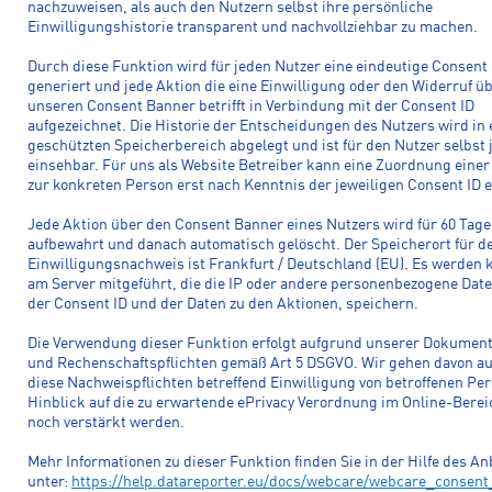
nachzuweisen, als auch den Nutzern selbst ihre persönliche
Einwilligungshistorie transparent und nachvollziehbar zu machen.
Durch diese Funktion wird für jeden Nutzer eine eindeutige Consent 
generiert und jede Aktion die eine Einwilligung oder den Widerruf ü
unseren Consent Banner betrifft in Verbindung mit der Consent ID
aufgezeichnet. Die Historie der Entscheidungen des Nutzers wird in
geschützten Speicherbereich abgelegt und ist für den Nutzer selbst 
einsehbar. Für uns als Website Betreiber kann eine Zuordnung einer
zur konkreten Person erst nach Kenntnis der jeweiligen Consent ID e
Jede Aktion über den Consent Banner eines Nutzers wird für 60 Tage
aufbewahrt und danach automatisch gelöscht. Der Speicherort für d
Einwilligungsnachweis ist Frankfurt / Deutschland (EU). Es werden 
am Server mitgeführt, die die IP oder andere personenbezogene Date
der Consent ID und der Daten zu den Aktionen, speichern.
Die Verwendung dieser Funktion erfolgt aufgrund unserer Dokument
und Rechenschaftspflichten gemäß Art 5 DSGVO. Wir gehen davon au
diese Nachweispflichten betreffend Einwilligung von betroffenen Pe
Hinblick auf die zu erwartende ePrivacy Verordnung im Online-Bere
noch verstärkt werden.
Mehr Informationen zu dieser Funktion finden Sie in der Hilfe des An
unter:
https://help.datareporter.eu/docs/webcare/webcare_consent