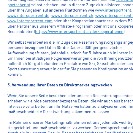
poetscher.at
selbst erheben und in diesem Zuge aktualisieren, sond
über Ihre Angaben auf anderen Plattformen wie
www.intersportrent.
www.intersportrent.de
,
www.intersportrent.ch
,
www.intersportrent.
www.intersportrent.com
oder über Kooperationspartner aus dem B2
über Partner aus unserem Affiliate-Programm oder mit uns kooperi
Reiseanbieter (
https://www.intersportrent.at/de/kooperationen
).
Wir selbst verarbeiten die im Zuge des Reservierungsvorgangs ang
personenbezogenen Daten für die Dauer allfälliger gesetzlicher
Aufbewahrungsfristen, jedenfalls jedoch für 5 Jahre auch in Ihrem In
um Ihnen bei allfälligen Folgereservierungen die von Ihnen genutzte
hoffentlich für gut befundenen Produkte wie Ski, Skischuhe oder son
Sportausrüstung erneut in der für Sie passenden Konfiguration anbi
können.
5. Verwendung Ihrer Daten zu Direktmarketingzwecken
Wenn Sie unsere Seite besuchen oder unseren Reservierungsservice
erheben wir einige personenbezogene Daten, die wir auch aus berec
Interesse verarbeiten, um Ihr Nutzerverhalten zu analysieren und Ih
maßgeschneiderte Direktwerbung zukommen zu lassen.
Im Rahmen unserer Marketingmaßnahmen ist uns jedenfalls wichtig
zielgerichtet und maßgeschneidert zu werben. Dementsprechend er