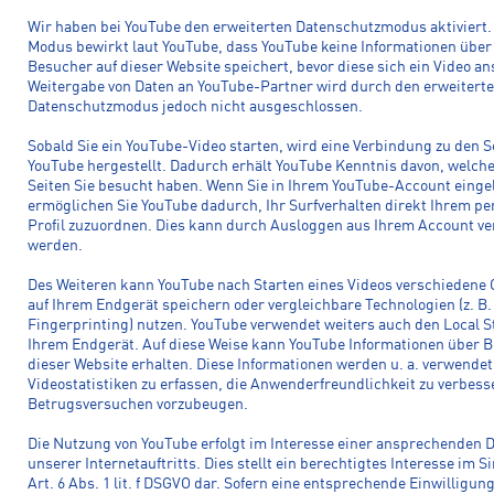
Wir haben bei YouTube den erweiterten Datenschutzmodus aktiviert.
Modus bewirkt laut YouTube, dass YouTube keine Informationen über
Besucher auf dieser Website speichert, bevor diese sich ein Video an
Weitergabe von Daten an YouTube-Partner wird durch den erweitert
Datenschutzmodus jedoch nicht ausgeschlossen.
Sobald Sie ein YouTube-Video starten, wird eine Verbindung zu den S
YouTube hergestellt. Dadurch erhält YouTube Kenntnis davon, welch
Seiten Sie besucht haben. Wenn Sie in Ihrem YouTube-Account eingel
ermöglichen Sie YouTube dadurch, Ihr Surfverhalten direkt Ihrem pe
Profil zuzuordnen. Dies kann durch Ausloggen aus Ihrem Account ve
werden.
Des Weiteren kann YouTube nach Starten eines Videos verschiedene 
auf Ihrem Endgerät speichern oder vergleichbare Technologien (z. B.
Fingerprinting) nutzen. YouTube verwendet weiters auch den Local S
Ihrem Endgerät. Auf diese Weise kann YouTube Informationen über 
dieser Website erhalten. Diese Informationen werden u. a. verwende
Videostatistiken zu erfassen, die Anwenderfreundlichkeit zu verbes
Betrugsversuchen vorzubeugen.
Die Nutzung von YouTube erfolgt im Interesse einer ansprechenden 
unserer Internetauftritts. Dies stellt ein berechtigtes Interesse im S
Art. 6 Abs. 1 lit. f DSGVO dar. Sofern eine entsprechende Einwilligun