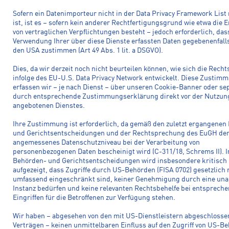
Sofern ein Datenimporteur nicht in der Data Privacy Framework List 
ist, ist es – sofern kein anderer Rechtfertigungsgrund wie etwa die E
von vertraglichen Verpflichtungen besteht – jedoch erforderlich, das
Verwendung Ihrer über diese Dienste erfassten Daten gegebenenfalls
den USA zustimmen (Art 49 Abs. 1 lit. a DSGVO).
Dies, da wir derzeit noch nicht beurteilen können, wie sich die Rec
infolge des EU-U.S. Data Privacy Network entwickelt. Diese Zustim
erfassen wir – je nach Dienst – über unseren Cookie-Banner oder se
durch entsprechende Zustimmungserklärung direkt vor der Nutzun
angebotenen Dienstes.
Ihre Zustimmung ist erforderlich, da gemäß den zuletzt ergangenen
und Gerichtsentscheidungen und der Rechtsprechung des EuGH de
angemessenes Datenschutzniveau bei der Verarbeitung von
personenbezogenen Daten bescheinigt wird (C-311/18, Schrems II). I
Behörden- und Gerichtsentscheidungen wird insbesondere kritisch
aufgezeigt, dass Zugriffe durch US-Behörden (FISA 0702) gesetzlich 
umfassend eingeschränkt sind, keiner Genehmigung durch eine un
Instanz bedürfen und keine relevanten Rechtsbehelfe bei entsprech
Eingriffen für die Betroffenen zur Verfügung stehen.
Wir haben – abgesehen von den mit US-Dienstleistern abgeschloss
Verträgen – keinen unmittelbaren Einfluss auf den Zugriff von US-B