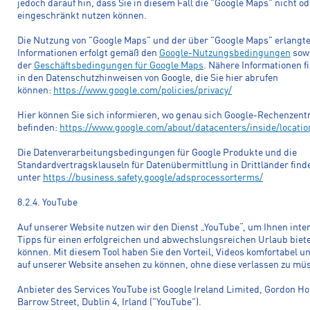
jedoch darauf hin, dass Sie in diesem Fall die "Google Maps" nicht o
eingeschränkt nutzen können.
Die Nutzung von "Google Maps" und der über "Google Maps" erlangt
Informationen erfolgt gemäß den
Google-Nutzungsbedingungen
sow
der
Geschäftsbedingungen für Google Maps
. Nähere Informationen f
in den Datenschutzhinweisen von Google, die Sie hier abrufen
können:
https://www.google.com/policies/privacy/
Hier können Sie sich informieren, wo genau sich Google-Rechenzent
befinden:
https://www.google.com/about/datacenters/inside/locatio
Die Datenverarbeitungsbedingungen für Google Produkte und die
Standardvertragsklauseln für Datenübermittlung in Drittländer find
unter
https://business.safety.google/adsprocessorterms/
8.2.4. YouTube
Auf unserer Website nutzen wir den Dienst „YouTube“, um Ihnen inter
Tipps für einen erfolgreichen und abwechslungsreichen Urlaub biet
können. Mit diesem Tool haben Sie den Vorteil, Videos komfortabel u
auf unserer Website ansehen zu können, ohne diese verlassen zu mü
Anbieter des Services YouTube ist Google Ireland Limited, Gordon Ho
Barrow Street, Dublin 4, Irland ("YouTube").