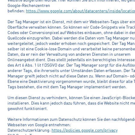
Website aufgerufen wurde. Hier können Sie sich informieren, wo gen
Google-Rechenzentren
befinden:
https://www.google.com/about/datacenters/inside/locatio
Der Tag Manager ist ein Dienst, mit dem wir Webseiten-Tags über ei
Oberfläche verwalten können. So können wir Code-Snippets wie Trac
Codes oder Conversionpixel auf Websites einbauen, ohne dabei in de
Quellcode einzugreifen. Dabei werden die Daten vom Tag Manager nu
weitergeleitet, jedoch weder erhoben noch gespeichert. Der Tag Ma
selber ist eine Cookie-lose Domain und verarbeitet keine personenb
Daten, da er rein der Verwaltung von anderen Diensten in unserem
Onlineangebot dient. Dies stellt jedenfalls ein berechtigtes Interesse
des Art 6 Abs. 1 lit f DSGVO dar. Der Tag Manager sorgt für die Auflö
anderer Tags, die ihrerseits unter Umständen Daten erfassen. Der T
Manager greift jedoch nicht auf diese Daten zu. Wenn auf Domain- od
Ebene eine Deaktivierung vorgenommen wurde, bleibt diese für alle 
Tags bestehen, die mit dem Tag Manager implementiert werden.
Um diesen Dienst zu verhindern, können Sie einen JavaScript-Blocke
installieren. Dies kann jedoch dazu führen, dass die Website nicht m
gewohnt funktioniert.
Weitere Informationen zum Datenschutz können Sie den nachfolgend
Webseiten von Google entnehmen:
Datenschutzerklärung:
https://policies.google.com/privacy