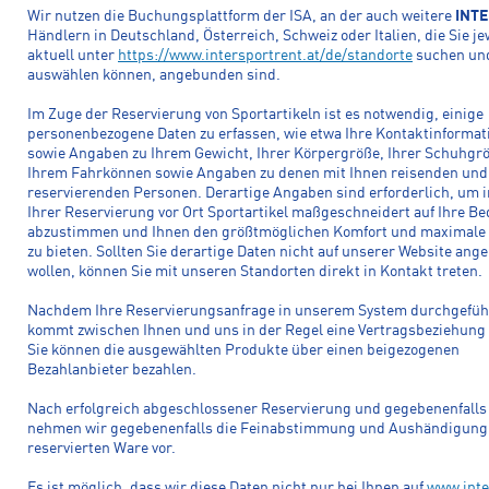
Wir nutzen die Buchungsplattform der ISA, an der auch weitere
INT
Händlern in Deutschland, Österreich, Schweiz oder Italien, die Sie je
aktuell unter
https://www.intersportrent.at/de/standorte
suchen un
auswählen können, angebunden sind.
Im Zuge der Reservierung von Sportartikeln ist es notwendig, einige
personenbezogene Daten zu erfassen, wie etwa Ihre Kontaktinformat
sowie Angaben zu Ihrem Gewicht, Ihrer Körpergröße, Ihrer Schuhgr
Ihrem Fahrkönnen sowie Angaben zu denen mit Ihnen reisenden und 
reservierenden Personen. Derartige Angaben sind erforderlich, um i
Ihrer Reservierung vor Ort Sportartikel maßgeschneidert auf Ihre Be
abzustimmen und Ihnen den größtmöglichen Komfort und maximale 
zu bieten. Sollten Sie derartige Daten nicht auf unserer Website ang
wollen, können Sie mit unseren Standorten direkt in Kontakt treten.
Nachdem Ihre Reservierungsanfrage in unserem System durchgefüh
kommt zwischen Ihnen und uns in der Regel eine Vertragsbeziehung
Sie können die ausgewählten Produkte über einen beigezogenen
Bezahlanbieter bezahlen.
Nach erfolgreich abgeschlossener Reservierung und gegebenenfalls
nehmen wir gegebenenfalls die Feinabstimmung und Aushändigung
reservierten Ware vor.
Es ist möglich, dass wir diese Daten nicht nur bei Ihnen auf
www.inte