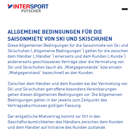
DE
ALLGEMEINE BEDINGUNGEN FÜR DIE
© 2026 Copyright INTERSPORT Pötscher, All rights reserved.
Developed
LEISTUNGEN
SAISONMIETE VON SKI UND SKISCHUHEN
by FlexMade
VEREINSSHOP
Impressum
Datenschutz
AGB
AGB Ski-Saisonmiete
Diese Allgemeinen Bedingungen für die Saisonmiete von Ski und
VERLEIH
Spezielle Geschäftsbedingungen
Teilnahmebedingungen
Bikeservice
Bikeleasing
Skischuhen („Allgemeine Bedingungen“) gelten für die zwischen
Barrierefreiheitserklärung
ÜBER UNS
dem Händler („Händler“) einerseits und dem Kunden („Kunde“)
REFURBISHED
Skiverleih
Bikeverleih
Ski- und Snowboardservice
andererseits geschlossenen Verträge über die Vermietung von
KARRIERE
Ski und Skischuhen (auch als „Mietgegenstände“ bzw einzeln
SHOPS
Refurbished Bikes
Refurbished Ski
„Mietgegenstand“ bezeichnet) an den Kunden.
ONLINESHOP
KONTAKT
Jobs
Lehre
Rohrbach
Urfahr
Zwischen dem Händler und dem Kunden bei der Vermietung von
intersport-poetscher@intersport-poetscher.at
Ski und Skischuhen getroffene besondere Vereinbarungen
Hochficht
Freistadt
gehen diesen Allgemeinen Bedingungen vor. Die Allgemeinen
Bedingungen gelten in der jeweils zum Zeitpunkt des
Vertragsabschlusses gültigen Fassung.
Ottensheim
Mauthausen
Der entgeltliche Mietvertrag kommt vor Ort in den
Geschäftsräumlichkeiten des Händlers zwischen dem Kunden
und dem Händler auf Initiative des Kunden zustande.