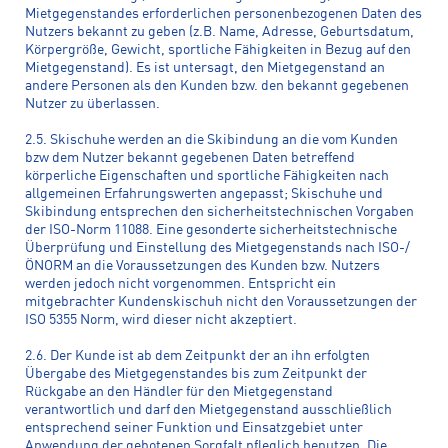
Mietgegenstandes erforderlichen personenbezogenen Daten des
Nutzers bekannt zu geben (z.B. Name, Adresse, Geburtsdatum,
Körpergröße, Gewicht, sportliche Fähigkeiten in Bezug auf den
Mietgegenstand). Es ist untersagt, den Mietgegenstand an
andere Personen als den Kunden bzw. den bekannt gegebenen
Nutzer zu überlassen.
2.5. Skischuhe werden an die Skibindung an die vom Kunden
bzw dem Nutzer bekannt gegebenen Daten betreffend
körperliche Eigenschaften und sportliche Fähigkeiten nach
allgemeinen Erfahrungswerten angepasst; Skischuhe und
Skibindung entsprechen den sicherheitstechnischen Vorgaben
der ISO-Norm 11088. Eine gesonderte sicherheitstechnische
Überprüfung und Einstellung des Mietgegenstands nach ISO-/
ÖNORM an die Voraussetzungen des Kunden bzw. Nutzers
werden jedoch nicht vorgenommen. Entspricht ein
mitgebrachter Kundenskischuh nicht den Voraussetzungen der
ISO 5355 Norm, wird dieser nicht akzeptiert.
2.6. Der Kunde ist ab dem Zeitpunkt der an ihn erfolgten
Übergabe des Mietgegenstandes bis zum Zeitpunkt der
Rückgabe an den Händler für den Mietgegenstand
verantwortlich und darf den Mietgegenstand ausschließlich
entsprechend seiner Funktion und Einsatzgebiet unter
Anwendung der gebotenen Sorgfalt pfleglich benutzen. Die