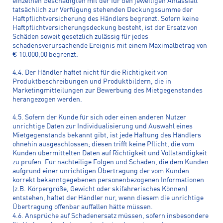
einzelnen Geschädigten mit der für den jeweiligen Anlassfall
tatsächlich zur Verfügung stehenden Deckungssumme der
Haftpflichtversicherung des Händlers begrenzt. Sofern keine
Haftpflichtversicherungsdeckung besteht, ist der Ersatz von
Schäden soweit gesetzlich zulässig für jedes
schadensverursachende Ereignis mit einem Maximalbetrag von
€ 10.000,00 begrenzt.
4.4. Der Händler haftet nicht für die Richtigkeit von
Produktbeschreibungen und Produktbildern, die in
Marketingmitteilungen zur Bewerbung des Mietgegenstandes
herangezogen werden.
4.5. Sofern der Kunde für sich oder einen anderen Nutzer
unrichtige Daten zur Individualisierung und Auswahl eines
Mietgegenstands bekannt gibt, ist jede Haftung des Händlers
ohnehin ausgeschlossen; diesen trifft keine Pflicht, die vom
Kunden übermittelten Daten auf Richtigkeit und Vollständigkeit
zu prüfen. Für nachteilige Folgen und Schäden, die dem Kunden
aufgrund einer unrichtigen Übertragung der vom Kunden
korrekt bekanntgegebenen personenbezogenen Informationen
(z.B. Körpergröße, Gewicht oder skifahrerisches Können)
entstehen, haftet der Händler nur, wenn diesem die unrichtige
Übertragung offenbar auffallen hätte müssen.
4.6. Ansprüche auf Schadenersatz müssen, sofern insbesondere